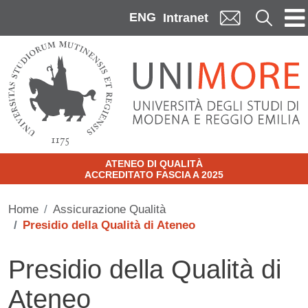
Skip to main content
ENG
Cerca
Intranet
ATENEO DI QUALITÀ
ACCREDITATO FASCIA A 2025
Home
Assicurazione Qualità
Presidio della Qualità di Ateneo
Presidio della Qualità di
Ateneo