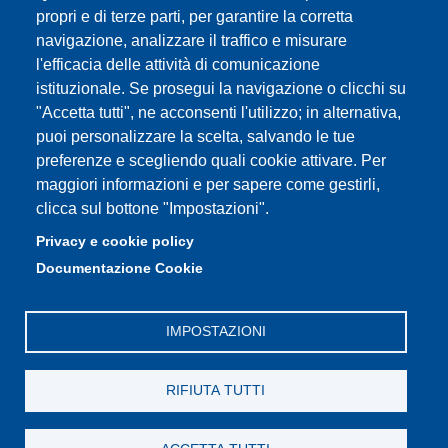
Partita IVA: 00427620364
propri e di terze parti, per garantire la corretta
e-mail: urp@unimore.it
navigazione, analizzare il traffico e misurare
PEC: primo contatto: urp@pec.unimore.it
l'efficacia delle attività di comunicazione
Indirizzo ReGIndE per notifica Atti Processuali:
istituzionale. Se prosegui la navigazione o clicchi su
direzionelegale@pec.unimore.it
"Accetta tutti", ne acconsenti l'utilizzo; in alternativa,
Sede di Modena
: Via Università 4, 41121 Modena, Tel. 059
puoi personalizzare la scelta, salvando le tue
2056511 - Fax 059 245156
preferenze e scegliendo quali cookie attivare. Per
maggiori informazioni e per sapere come gestirli,
Sede di Reggio Emilia
: Viale A. Allegri 9, 42121 Reggio
clicca sul bottone "Impostazioni".
Emilia, Tel. 0522 523041 - Fax 0522 523045
Privacy e cookie policy
Documentazione Cookie
IMPOSTAZIONI
RIFIUTA TUTTI