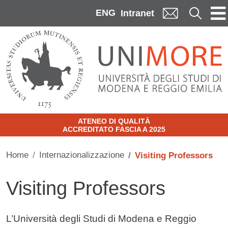
Skip to main content
ENG
Cerca
Intranet
ATENEO DI QUALITÀ
ACCREDITATO FASCIA A 2025
Home
Internazionalizzazione
Visiting Professors
Visiting Professors
Contenuto
L’Università degli Studi di Modena e Reggio