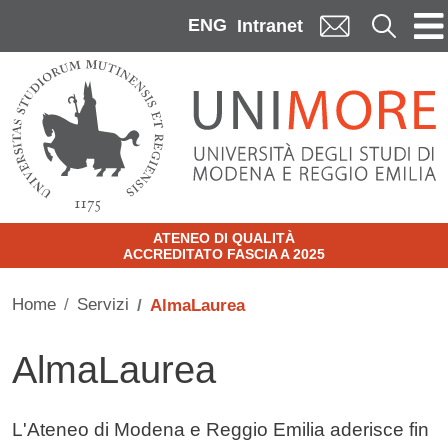
Skip to main content
ENG
Cerca
Intranet
ATENEO DI QUALITÀ
ACCREDITATO FASCIA A 2025
Home
Servizi
AlmaLaurea
AlmaLaurea
Contenuto
L'Ateneo di Modena e Reggio Emilia aderisce fin