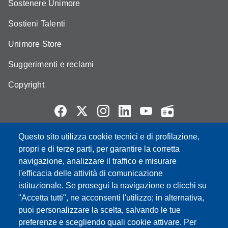
Sostenere Unimore
Sostieni Talenti
Unimore Store
Suggerimenti e reclami
Copyright
Questo sito utilizza cookie tecnici e di profilazione,
Partita IVA: 00427620364
propri e di terze parti, per garantire la corretta
e-mail: urp@unimore.it
navigazione, analizzare il traffico e misurare
PEC: primo contatto: urp@pec.unimore.it
l'efficacia delle attività di comunicazione
Indirizzo ReGIndE per notifica Atti Processuali:
istituzionale. Se prosegui la navigazione o clicchi su
direzionelegale@pec.unimore.it
"Accetta tutti", ne acconsenti l'utilizzo; in alternativa,
Sede di Modena
: Via Università 4, 41121 Modena, Tel. 059
puoi personalizzare la scelta, salvando le tue
2056511 - Fax 059 245156
preferenze e scegliendo quali cookie attivare. Per