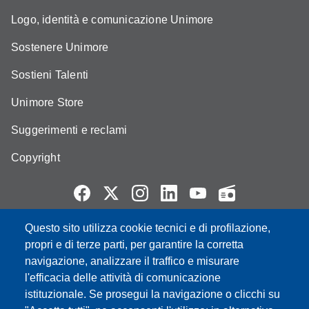
Logo, identità e comunicazione Unimore
Sostenere Unimore
Sostieni Talenti
Unimore Store
Suggerimenti e reclami
Copyright
Questo sito utilizza cookie tecnici e di profilazione,
Partita IVA: 00427620364
propri e di terze parti, per garantire la corretta
e-mail: urp@unimore.it
navigazione, analizzare il traffico e misurare
PEC: primo contatto: urp@pec.unimore.it
l'efficacia delle attività di comunicazione
Indirizzo ReGIndE per notifica Atti Processuali:
istituzionale. Se prosegui la navigazione o clicchi su
direzionelegale@pec.unimore.it