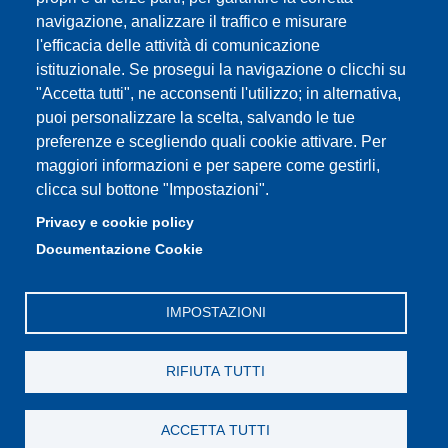
e-mail: urp@unimore.it
navigazione, analizzare il traffico e misurare
PEC: primo contatto: urp@pec.unimore.it
l'efficacia delle attività di comunicazione
Indirizzo ReGIndE per notifica Atti Processuali:
istituzionale. Se prosegui la navigazione o clicchi su
direzionelegale@pec.unimore.it
"Accetta tutti", ne acconsenti l'utilizzo; in alternativa,
Sede di Modena
: Via Università 4, 41121 Modena, Tel. 059
puoi personalizzare la scelta, salvando le tue
2056511 - Fax 059 245156
preferenze e scegliendo quali cookie attivare. Per
maggiori informazioni e per sapere come gestirli,
Sede di Reggio Emilia
: Viale A. Allegri 9, 42121 Reggio
clicca sul bottone "Impostazioni".
Emilia, Tel. 0522 523041 - Fax 0522 523045
Privacy e cookie policy
Documentazione Cookie
IMPOSTAZIONI
RIFIUTA TUTTI
ACCETTA TUTTI