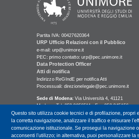
Partita IVA: 00427620364
URP Ufficio Relazioni con il Pubblico
e-mail: urp@unimore.it
PEC: primo contatto: urp@pec.unimore.it
Data Protection Officer
Atti di notifica
Indirizzo ReGIndE per notifica Atti
Processuali: direzionelegale@pec.unimore.it
Sede di Modena
: Via Università 4, 41121
Modena, Tel. 059 2056511 - Fax 059 245156
Questo sito utilizza cookie tecnici e di profilazione, propri e
Sede di Reggio Emilia
: Viale A. Allegri 9,
la corretta navigazione, analizzare il traffico e misurare l'eff
42121 Reggio Emilia, Tel. 0522 523041 - Fax
comunicazione istituzionale. Se prosegui la navigazione o c
0522 523045
acconsenti l'utilizzo; in alternativa, puoi personalizzare la 