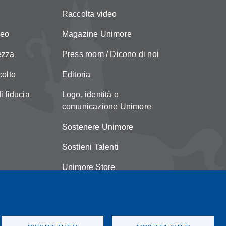
Raccolta video
neo
Magazine Unimore
ezza
Press room / Dicono di noi
colto
Editoria
i fiducia
Logo, identità e
comunicazione Unimore
Sostenere Unimore
Sostieni Talenti
Unimore Store
Suggerimenti e reclami
Copyright