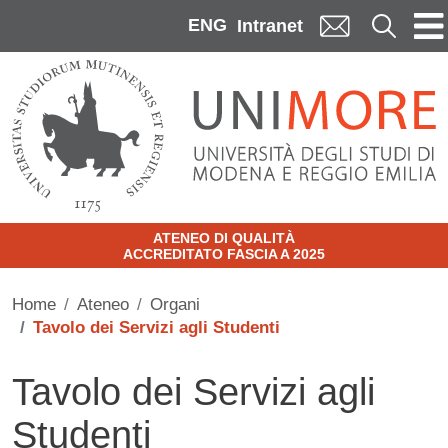
Skip to main content
ENG
Cerca
Intranet
ATENEO DI QUALITÀ
ACCREDITATO FASCIA A 2025
Home
Ateneo
Organi
Tavolo dei Servizi agli Studenti
Tavolo dei Servizi agli
Studenti