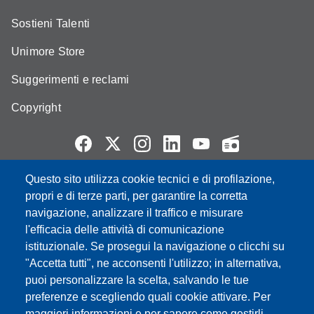
Sostieni Talenti
Unimore Store
Suggerimenti e reclami
Copyright
Questo sito utilizza cookie tecnici e di profilazione,
Partita IVA: 00427620364
propri e di terze parti, per garantire la corretta
e-mail: urp@unimore.it
navigazione, analizzare il traffico e misurare
PEC: primo contatto: urp@pec.unimore.it
l'efficacia delle attività di comunicazione
Indirizzo ReGIndE per notifica Atti Processuali:
istituzionale. Se prosegui la navigazione o clicchi su
direzionelegale@pec.unimore.it
"Accetta tutti", ne acconsenti l'utilizzo; in alternativa,
Sede di Modena
: Via Università 4, 41121 Modena, Tel. 059
puoi personalizzare la scelta, salvando le tue
2056511 - Fax 059 245156
preferenze e scegliendo quali cookie attivare. Per
maggiori informazioni e per sapere come gestirli,