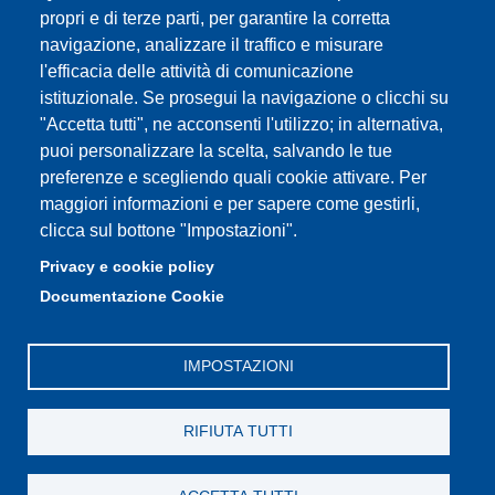
Partita IVA: 00427620364
propri e di terze parti, per garantire la corretta
e-mail: urp@unimore.it
navigazione, analizzare il traffico e misurare
PEC: primo contatto: urp@pec.unimore.it
l'efficacia delle attività di comunicazione
Indirizzo ReGIndE per notifica Atti Processuali:
istituzionale. Se prosegui la navigazione o clicchi su
direzionelegale@pec.unimore.it
"Accetta tutti", ne acconsenti l'utilizzo; in alternativa,
Sede di Modena
: Via Università 4, 41121 Modena, Tel. 059
puoi personalizzare la scelta, salvando le tue
2056511 - Fax 059 245156
preferenze e scegliendo quali cookie attivare. Per
maggiori informazioni e per sapere come gestirli,
Sede di Reggio Emilia
: Viale A. Allegri 9, 42121 Reggio
clicca sul bottone "Impostazioni".
Emilia, Tel. 0522 523041 - Fax 0522 523045
Privacy e cookie policy
Documentazione Cookie
IMPOSTAZIONI
RIFIUTA TUTTI