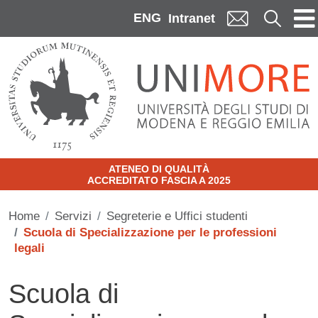
Skip to main content
ENG
Cerca
Intranet
ATENEO DI QUALITÀ
ACCREDITATO FASCIA A 2025
Home
Servizi
Segreterie e Uffici studenti
Scuola di Specializzazione per le professioni
legali
Scuola di